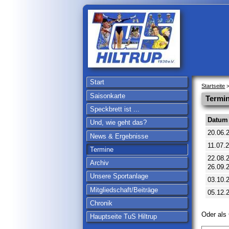
Start
Startseite
>
Saisonkarte
Termin
Speckbrett ist ...
Datum
Und, wie geht das?
20.06.
News & Ergebnisse
11.07.
Termine
22.08.2
Archiv
26.09.
Unsere Sportanlage
03.10.
Mitgliedschaft/Beiträge
05.12.
Chronik
Oder als
Hauptseite TuS Hiltrup